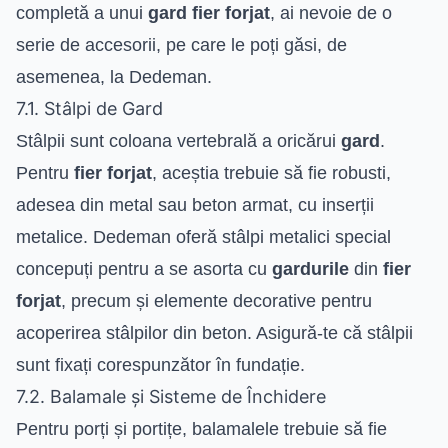
completă a unui
gard fier forjat
, ai nevoie de o
serie de accesorii, pe care le poți găsi, de
asemenea, la Dedeman.
7.1. Stâlpi de Gard
Stâlpii sunt coloana vertebrală a oricărui
gard
.
Pentru
fier forjat
, aceștia trebuie să fie robusti,
adesea din metal sau beton armat, cu inserții
metalice. Dedeman oferă stâlpi metalici special
concepuți pentru a se asorta cu
gardurile
din
fier
forjat
, precum și elemente decorative pentru
acoperirea stâlpilor din beton. Asigură-te că stâlpii
sunt fixați corespunzător în fundație.
7.2. Balamale și Sisteme de Închidere
Pentru porți și portițe, balamalele trebuie să fie