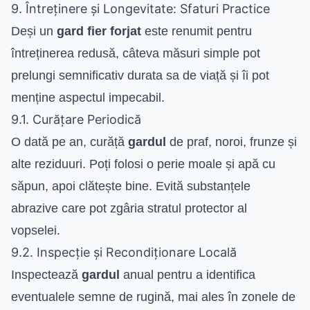
9. Întreținere și Longevitate: Sfaturi Practice
Deși un
gard fier forjat
este renumit pentru
întreținerea redusă, câteva măsuri simple pot
prelungi semnificativ durata sa de viață și îi pot
menține aspectul impecabil.
9.1. Curățare Periodică
O dată pe an, curăță
gardul
de praf, noroi, frunze și
alte reziduuri. Poți folosi o perie moale și apă cu
săpun, apoi clătește bine. Evită substanțele
abrazive care pot zgâria stratul protector al
vopselei.
9.2. Inspecție și Recondiționare Locală
Inspectează
gardul
anual pentru a identifica
eventualele semne de rugină, mai ales în zonele de