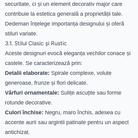
securitate, ci și un element decorativ major care
contribuie la estetica generală a proprietății tale.
Dedeman înțelege importanța designului și oferă
stiluri variate.
3.1. Stilul Clasic și Rustic
Aceste designuri evocă eleganța vechilor conace și
castele. Se caracterizează prin:
Detalii elaborate:
Spirale complexe, volute
generoase, frunze și flori delicate.
Vârfuri ornamentale:
Sulițe ascuțite sau forme
rotunde decorative.
Culori închise:
Negru, maro închis, adesea cu
accente aurii sau argintii patinate pentru un aspect
antichizat.