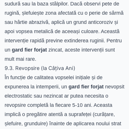
sudură sau la baza stâlpilor. Dacă observi pete de
rugină, șlefuiește zona afectată cu o perie de sârmă
sau hârtie abrazivă, aplică un grund anticoroziv și
apoi vopsea metalică de aceeași culoare. Această
intervenție rapidă previne extinderea ruginii. Pentru
un
gard fier forjat
zincat, aceste intervenții sunt
mult mai rare.
9.3. Revopsire (la Câțiva Ani)
În funcție de calitatea vopselei inițiale și de
expunerea la intemperii, un
gard fier forjat
nevopsit
electrostatic sau nezincat ar putea necesita o
revopsire completă la fiecare 5-10 ani. Aceasta
implică o pregătire atentă a suprafeței (curățare,
șlefuire, grunduire) înainte de aplicarea noului strat