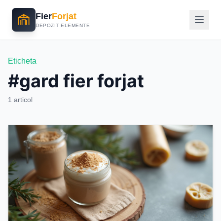
Fier
Forjat
DEPOZIT ELEMENTE
Eticheta
#gard fier forjat
1 articol