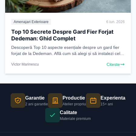
Amenajari Exterioare
6 iun. 2026
Top 10 Secrete Despre Gard Fier Forjat
Dedeman: Ghid Complet
Descoperă Top 10 aspecte esențiale despre un gard fier
forjat de la Dedeman. Află cum să alegi și să instalezi cel
mai bun gard pentru proprietatea ta
Citeste
Victor Marinescu
Garantie
Productie
Experienta
2 ani garantie
Atelier propriu
15+ ani
Calitate
Materiale premium