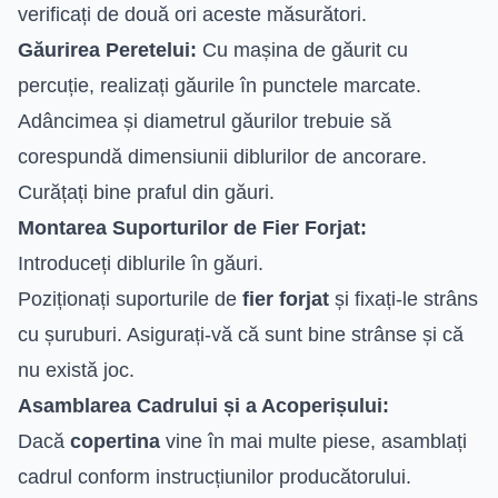
verificați de două ori aceste măsurători.
Găurirea Peretelui:
Cu mașina de găurit cu
percuție, realizați găurile în punctele marcate.
Adâncimea și diametrul găurilor trebuie să
corespundă dimensiunii diblurilor de ancorare.
Curățați bine praful din găuri.
Montarea Suporturilor de Fier Forjat:
Introduceți diblurile în găuri.
Poziționați suporturile de
fier forjat
și fixați-le strâns
cu șuruburi. Asigurați-vă că sunt bine strânse și că
nu există joc.
Asamblarea Cadrului și a Acoperișului:
Dacă
copertina
vine în mai multe piese, asamblați
cadrul conform instrucțiunilor producătorului.