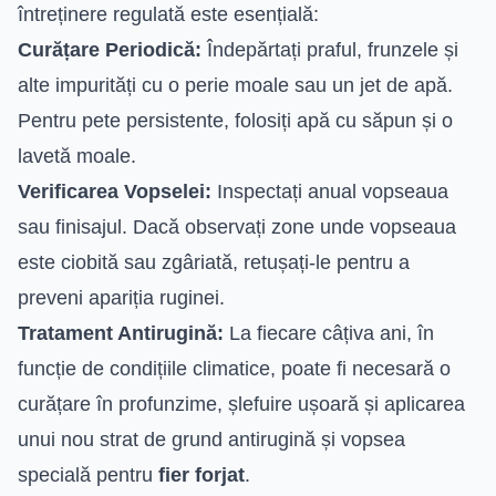
întreținere regulată este esențială:
Curățare Periodică:
Îndepărtați praful, frunzele și
alte impurități cu o perie moale sau un jet de apă.
Pentru pete persistente, folosiți apă cu săpun și o
lavetă moale.
Verificarea Vopselei:
Inspectați anual vopseaua
sau finisajul. Dacă observați zone unde vopseaua
este ciobită sau zgâriată, retușați-le pentru a
preveni apariția ruginei.
Tratament Antirugină:
La fiecare câțiva ani, în
funcție de condițiile climatice, poate fi necesară o
curățare în profunzime, șlefuire ușoară și aplicarea
unui nou strat de grund antirugină și vopsea
specială pentru
fier forjat
.