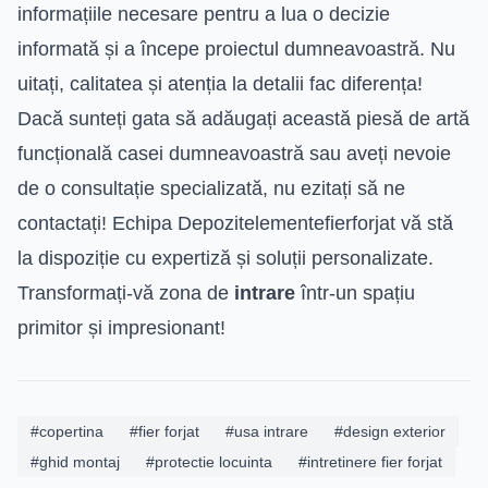
informațiile necesare pentru a lua o decizie
informată și a începe proiectul dumneavoastră. Nu
uitați, calitatea și atenția la detalii fac diferența!
Dacă sunteți gata să adăugați această piesă de artă
funcțională casei dumneavoastră sau aveți nevoie
de o consultație specializată, nu ezitați să ne
contactați! Echipa Depozitelementefierforjat vă stă
la dispoziție cu expertiză și soluții personalizate.
Transformați-vă zona de
intrare
într-un spațiu
primitor și impresionant!
#copertina
#fier forjat
#usa intrare
#design exterior
#ghid montaj
#protectie locuinta
#intretinere fier forjat