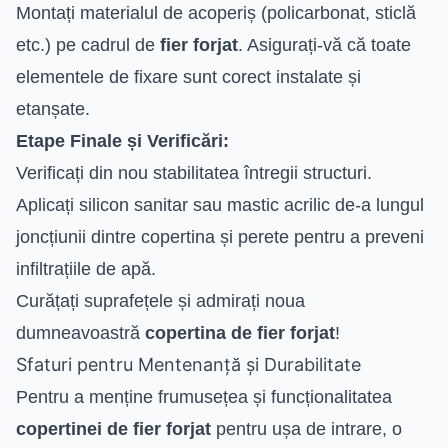
Montați materialul de acoperiș (policarbonat, sticlă
etc.) pe cadrul de
fier forjat
. Asigurați-vă că toate
elementele de fixare sunt corect instalate și
etanșate.
Etape Finale și Verificări:
Verificați din nou stabilitatea întregii structuri.
Aplicați silicon sanitar sau mastic acrilic de-a lungul
joncțiunii dintre copertina și perete pentru a preveni
infiltrațiile de apă.
Curățați suprafețele și admirați noua
dumneavoastră
copertina de fier forjat
!
Sfaturi pentru Mentenanță și Durabilitate
Pentru a menține frumusețea și funcționalitatea
copertinei de fier forjat
pentru ușa de intrare, o