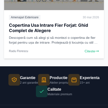
Amenajari Exterioare
30 mai 2026
Copertina Usa Intrare Fier Forjat: Ghid
Complet de Alegere
Descoperă cum să alegi și să montezi o copertina de fier
forjat pentru ușa de intrare. Protejează-ți locuința cu stil și
durabilitate. Citește ghidul nostru!
Citeste
Radu Florescu
Garantie
Productie
Experienta
2 ani garantie
Atelier propriu
15+ ani
Calitate
Materiale premium