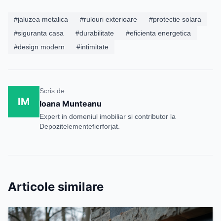
#jaluzea metalica
#rulouri exterioare
#protectie solara
#siguranta casa
#durabilitate
#eficienta energetica
#design modern
#intimitate
Scris de
IM
Ioana Munteanu
Expert in domeniul imobiliar si contributor la
Depozitelementefierforjat.
Articole similare