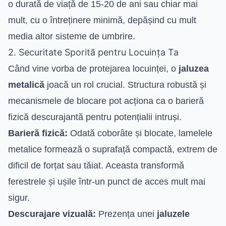
o durată de viață de 15-20 de ani sau chiar mai
mult, cu o întreținere minimă, depășind cu mult
media altor sisteme de umbrire.
2. Securitate Sporită pentru Locuința Ta
Când vine vorba de protejarea locuinței, o
jaluzea
metalică
joacă un rol crucial. Structura robustă și
mecanismele de blocare pot acționa ca o barieră
fizică descurajantă pentru potențialii intruși.
Barieră fizică:
Odată coborâte și blocate, lamelele
metalice formează o suprafață compactă, extrem de
dificil de forțat sau tăiat. Aceasta transformă
ferestrele și ușile într-un punct de acces mult mai
sigur.
Descurajare vizuală:
Prezența unei
jaluzele