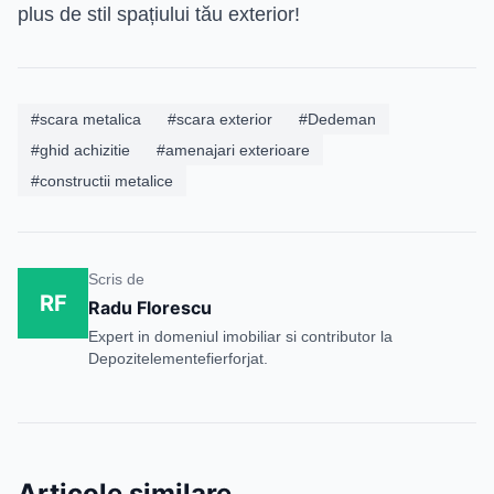
plus de stil spațiului tău exterior!
#scara metalica
#scara exterior
#Dedeman
#ghid achizitie
#amenajari exterioare
#constructii metalice
Scris de
RF
Radu Florescu
Expert in domeniul imobiliar si contributor la
Depozitelementefierforjat.
Articole similare