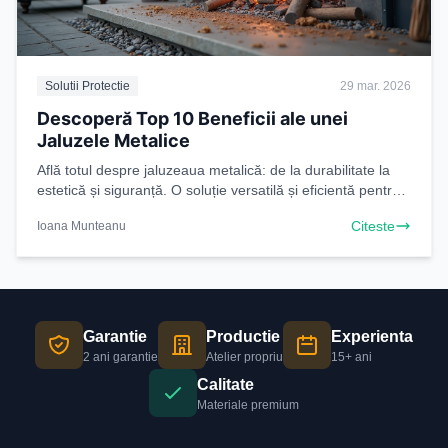
Solutii Protectie
29 mar. 2026
Descoperă Top 10 Beneficii ale unei
Jaluzele Metalice
Află totul despre jaluzeaua metalică: de la durabilitate la
estetică și siguranță. O soluție versatilă și eficientă pentru
casa ta. Citește acum
Citeste
Ioana Munteanu
Garantie
Productie
Experienta
2 ani garantie
Atelier propriu
15+ ani
Calitate
Materiale premium