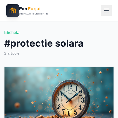
Fier
Forjat
DEPOZIT ELEMENTE
Eticheta
#protectie solara
2 articole