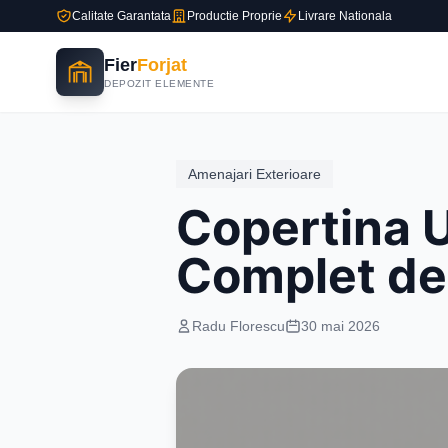
Calitate Garantata
Productie Proprie
Livrare Nationala
Fier
Forjat
DEPOZIT ELEMENTE
Amenajari Exterioare
Copertina U
Complet de
Radu Florescu
30 mai 2026