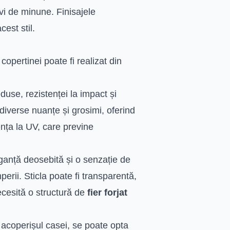
ivi de minune. Finisajele
cest stil.
 copertinei poate fi realizat din
duse, rezistenței la impact și
 diverse nuanțe și grosimi, oferind
ența la UV, care previne
ganță deosebită și o senzație de
erii. Sticla poate fi transparentă,
ecesită o structură de
fier forjat
acoperișul casei, se poate opta