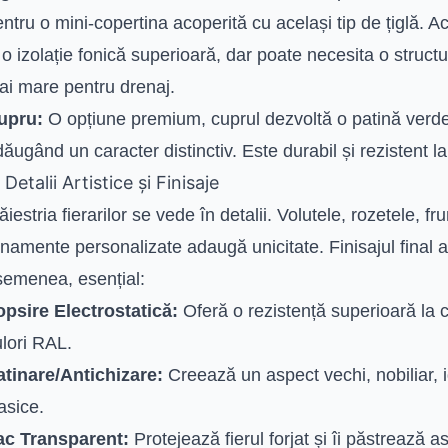
ntru o mini-copertina acoperită cu același tip de țiglă. A
 o izolație fonică superioară, dar poate necesita o struct
ai mare pentru drenaj.
upru:
O opțiune premium, cuprul dezvoltă o patină verde-
ăugând un caracter distinctiv. Este durabil și rezistent la
 Detalii Artistice și Finisaje
iestria fierarilor se vede în detalii. Volutele, rozetele, fru
namente personalizate adaugă unicitate. Finisajul final 
semenea, esențial:
opsire Electrostatică:
Oferă o rezistență superioară la 
lori RAL.
atinare/Antichizare:
Creează un aspect vechi, nobiliar, id
asice.
ac Transparent:
Protejează fierul forjat și îi păstrează as