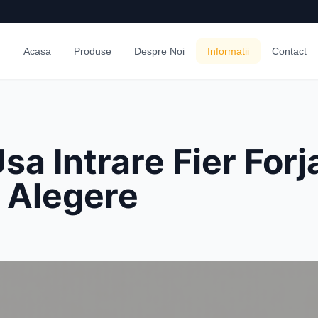
Acasa
Produse
Despre Noi
Informatii
Contact
sa Intrare Fier Forj
 Alegere