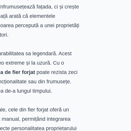
înfrumusețează fațada, ci și crește
 piață arată că elementele
aloarea percepută a unei proprietăți
ori.
durabilitatea sa legendară. Acest
teo extreme și la uzură. Cu o
a de fier forjat
poate rezista zeci
uncționalitate sau din frumusețe.
a de-a lungul timpului.
e, cele din fier forjat oferă un
at manual, permițând integrarea
lecte personalitatea proprietarului