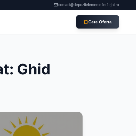
contact@depozitelementefierforjat.ro
Cere Oferta
at: Ghid