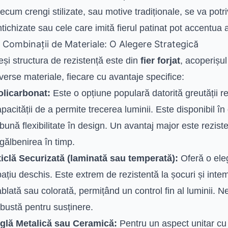
ecum crengi stilizate, sau motive tradiționale, se va potr
tichizate sau cele care imită fierul patinat pot accentua a
. Combinații de Materiale: O Alegere Strategică
și structura de rezistență este din
fier forjat
, acoperișul
verse materiale, fiecare cu avantaje specifice:
olicarbonat:
Este o opțiune populară datorită greutății re
pacității de a permite trecerea luminii. Este disponibil în
bună flexibilitate în design. Un avantaj major este rezist
gălbenirea în timp.
ticlă Securizată (laminată sau temperată):
Oferă o ele
ațiu deschis. Este extrem de rezistentă la șocuri și intemp
blată sau colorată, permițând un control fin al luminii. N
bustă pentru susținere.
iglă Metalică sau Ceramică:
Pentru un aspect unitar cu 