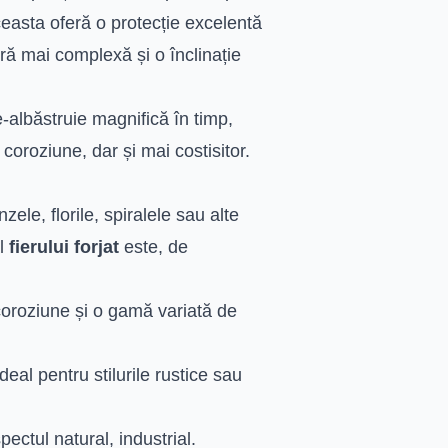
ceasta oferă o protecție excelentă
ură mai complexă și o înclinație
albăstruie magnifică în timp,
 coroziune, dar și mai costisitor.
nzele, florile, spiralele sau alte
al
fierului forjat
este, de
coroziune și o gamă variată de
eal pentru stilurile rustice sau
pectul natural, industrial.