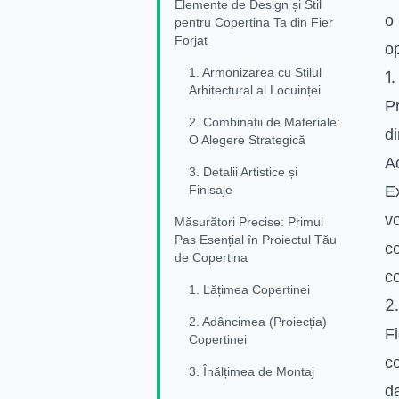
Elemente de Design și Stil
o 
pentru Copertina Ta din Fier
Forjat
op
1. Armonizarea cu Stilul
1
Arhitectural al Locuinței
Pr
2. Combinații de Materiale:
d
O Alegere Strategică
Ac
3. Detalii Artistice și
Finisaje
Ex
vo
Măsurători Precise: Primul
Pas Esențial în Proiectul Tău
co
de Copertina
co
1. Lățimea Copertinei
2
2. Adâncimea (Proiecția)
Fi
Copertinei
co
3. Înălțimea de Montaj
da