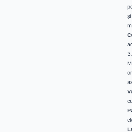
pe
și
m
C
ad
3.
Mă
or
a
V
cu
P
cl
L