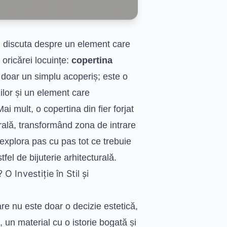
om discuta despre un element care
 oricărei locuințe:
copertina
 doar un simplu acoperiș; este o
iilor și un element care
 mult, o copertina din fier forjat
rală, transformând zona de intrare
explora pas cu pas tot ce trebuie
fel de bijuterie arhitecturală.
 Investiție în Stil și
re nu este doar o decizie estetică,
t, un material cu o istorie bogată și