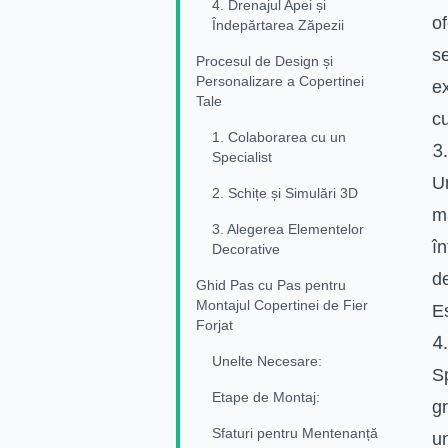
4. Drenajul Apei și
of
Îndepărtarea Zăpezii
se
Procesul de Design și
Personalizare a Copertinei
ex
Tale
cu
1. Colaborarea cu un
3
Specialist
Un
2. Schițe și Simulări 3D
ma
3. Alegerea Elementelor
în
Decorative
de
Ghid Pas cu Pas pentru
Montajul Copertinei de Fier
Es
Forjat
4
Unelte Necesare:
Sp
Etape de Montaj:
gr
Sfaturi pentru Mentenanță
un