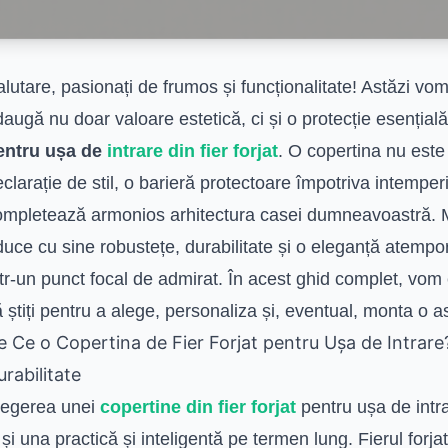
lutare, pasionați de frumos și funcționalitate! Astăzi v
augă nu doar valoare estetică, ci și o protecție esențială
entru ușa de
intrare din fier forjat
. O copertina nu este
clarație de stil, o barieră protectoare împotriva intemper
mpletează armonios arhitectura casei dumneavoastră. Mai
uce cu sine robustețe, durabilitate și o eleganță atempo
tr-un punct focal de admirat. În acest ghid complet, vom 
 știți pentru a alege, personaliza și, eventual, monta o ast
e Ce o Copertina de Fier Forjat pentru Ușa de Intrare? O
urabilitate
legerea unei
copertine din fier forjat
pentru ușa de intra
 și una practică și inteligentă pe termen lung. Fierul forja