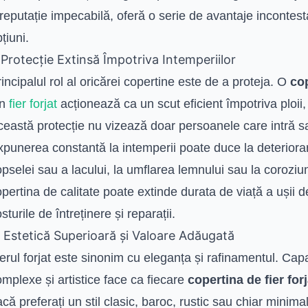
reputație impecabilă, oferă o serie de avantaje incontesta
țiuni.
. Protecție Extinsă Împotriva Intemperiilor
incipalul rol al oricărei copertine este de a proteja. O
cop
in
fier forjat
acționează ca un scut eficient împotriva ploii, 
eastă protecție nu vizează doar persoanele care intră sau
punerea constantă la intemperii poate duce la deteriorar
pselei sau a lacului, la umflarea lemnului sau la corozi
pertina de calitate poate extinde durata de viață a ușii d
sturile de întreținere și reparații.
. Estetică Superioară și Valoare Adăugată
erul forjat este sinonim cu eleganța și rafinamentul. Cap
mplexe și artistice face ca fiecare
copertina de fier forj
că preferați un stil clasic, baroc, rustic sau chiar minimal