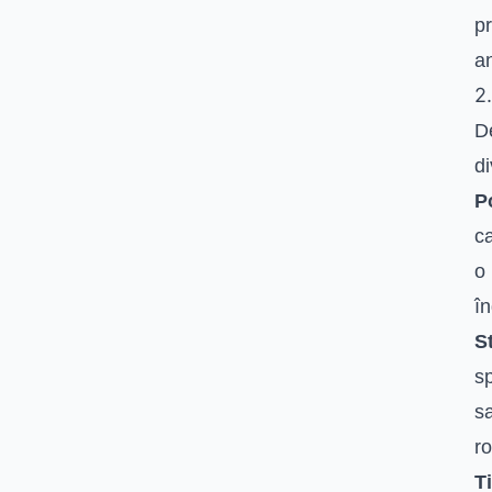
pr
an
2
De
di
P
ca
o 
în
S
sp
sa
ro
T