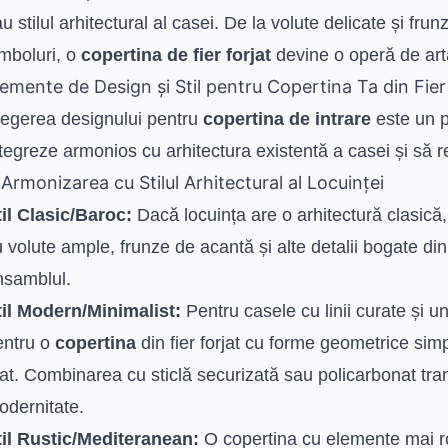
u stilul arhitectural al casei. De la volute delicate și frunz
imboluri, o
copertina de fier forjat
devine o operă de art
lemente de Design și Stil pentru Copertina Ta din Fier
legerea designului pentru
copertina de intrare
este un p
tegreze armonios cu arhitectura existentă a casei și să r
 Armonizarea cu Stilul Arhitectural al Locuinței
til Clasic/Baroc:
Dacă locuința are o arhitectură clasică
 volute ample, frunze de acantă și alte detalii bogate di
nsamblul.
til Modern/Minimalist:
Pentru casele cu linii curate și 
entru o
copertina
din fier forjat cu forme geometrice simpl
at. Combinarea cu sticlă securizată sau policarbonat tr
odernitate.
til Rustic/Mediteranean:
O copertina cu elemente mai ro