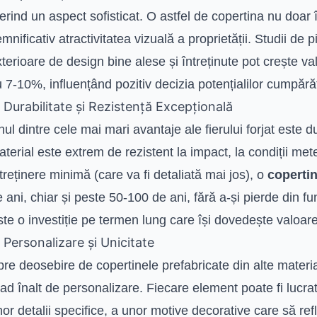
erind un aspect sofisticat. O astfel de copertina nu doar 
mnificativ atractivitatea vizuală a proprietății. Studii de
terioare de design bine alese și întreținute pot crește v
 7-10%, influențând pozitiv decizia potențialilor cumpărăt
. Durabilitate și Rezistență Excepțională
ul dintre cele mai mari avantaje ale fierului forjat este 
terial este extrem de rezistent la impact, la condiții me
treținere minimă (care va fi detaliată mai jos), o
copertin
 ani, chiar și peste 50-100 de ani, fără a-și pierde din f
te o investiție pe termen lung care își dovedește valoare
. Personalizare și Unicitate
re deosebire de copertinele prefabricate din alte material
ad înalt de personalizare. Fiecare element poate fi lucr
or detalii specifice, a unor motive decorative care să ref