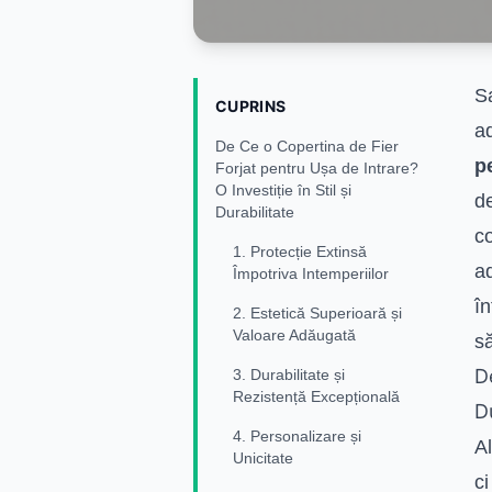
Sa
CUPRINS
ad
De Ce o Copertina de Fier
p
Forjat pentru Ușa de Intrare?
O Investiție în Stil și
de
Durabilitate
co
1. Protecție Extinsă
ad
Împotriva Intemperiilor
în
2. Estetică Superioară și
Valoare Adăugată
să
D
3. Durabilitate și
Rezistență Excepțională
D
4. Personalizare și
A
Unicitate
ci