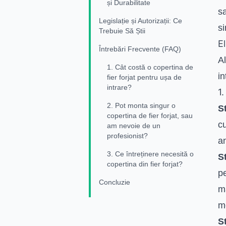
și Durabilitate
sa
Legislație și Autorizații: Ce
s
Trebuie Să Știi
E
Întrebări Frecvente (FAQ)
A
1. Cât costă o copertina de
in
fier forjat pentru ușa de
intrare?
1.
2. Pot monta singur o
S
copertina de fier forjat, sau
cu
am nevoie de un
profesionist?
a
3. Ce întreținere necesită o
S
copertina din fier forjat?
p
Concluzie
m
m
S