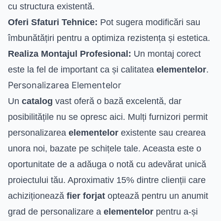
cu structura existentă.
Oferi Sfaturi Tehnice:
Pot sugera modificări sau
îmbunătățiri pentru a optimiza rezistența și estetica.
Realiza Montajul Profesional:
Un montaj corect
este la fel de important ca și calitatea
elementelor
.
Personalizarea Elementelor
Un
catalog
vast oferă o bază excelentă, dar
posibilitățile nu se opresc aici. Mulți furnizori permit
personalizarea
elementelor
existente sau crearea
unora noi, bazate pe schițele tale. Aceasta este o
oportunitate de a adăuga o notă cu adevărat unică
proiectului tău. Aproximativ 15% dintre clienții care
achiziționează
fier forjat
optează pentru un anumit
grad de personalizare a
elementelor
pentru a-și