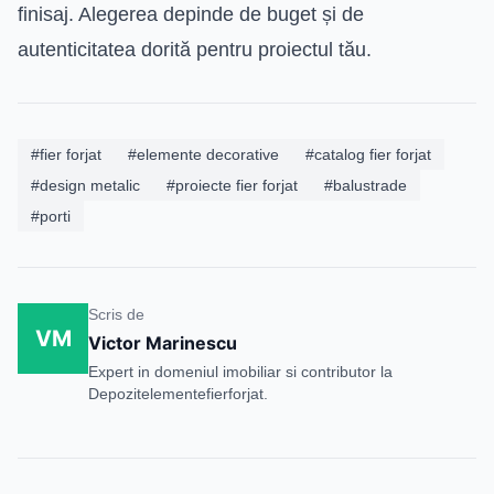
finisaj. Alegerea depinde de buget și de
autenticitatea dorită pentru proiectul tău.
#fier forjat
#elemente decorative
#catalog fier forjat
#design metalic
#proiecte fier forjat
#balustrade
#porti
Scris de
VM
Victor Marinescu
Expert in domeniul imobiliar si contributor la
Depozitelementefierforjat.