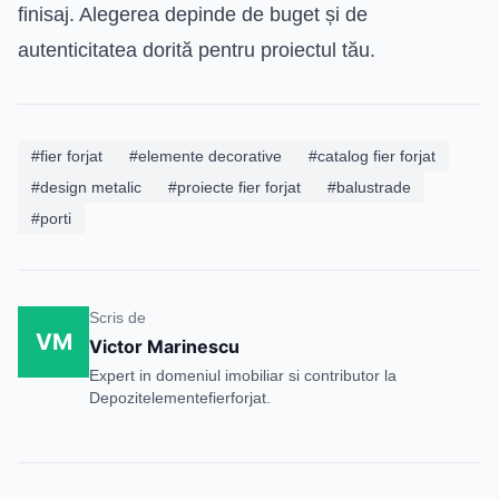
finisaj. Alegerea depinde de buget și de
autenticitatea dorită pentru proiectul tău.
#fier forjat
#elemente decorative
#catalog fier forjat
#design metalic
#proiecte fier forjat
#balustrade
#porti
Scris de
VM
Victor Marinescu
Expert in domeniul imobiliar si contributor la
Depozitelementefierforjat.