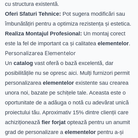
cu structura existentă.
Oferi Sfaturi Tehnice:
Pot sugera modificări sau
îmbunătățiri pentru a optimiza rezistența și estetica.
Realiza Montajul Profesional:
Un montaj corect
este la fel de important ca și calitatea
elementelor
.
Personalizarea Elementelor
Un
catalog
vast oferă o bază excelentă, dar
posibilitățile nu se opresc aici. Mulți furnizori permit
personalizarea
elementelor
existente sau crearea
unora noi, bazate pe schițele tale. Aceasta este o
oportunitate de a adăuga o notă cu adevărat unică
proiectului tău. Aproximativ 15% dintre clienții care
achiziționează
fier forjat
optează pentru un anumit
grad de personalizare a
elementelor
pentru a-și