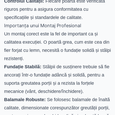
Controlul Calității:
Fiecare poartă este verificată
riguros pentru a asigura conformitatea cu
specificațiile și standardele de calitate.
Importanța unui Montaj Profesional
Un montaj corect este la fel de important ca și
calitatea execuției. O poartă grea, cum este cea din
fier forjat cu lemn, necesită o fundație solidă și stâlpi
rezistenți.
Fundație Stabilă:
Stâlpii de susținere trebuie să fie
ancorați într-o fundație adâncă și solidă, pentru a
suporta greutatea porții și a rezista la forțele
mecanice (vânt, deschidere/închidere).
Balamale Robuste:
Se folosesc balamale de înaltă
calitate, dimensionate corespunzător greutății porții,