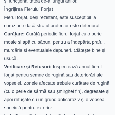
și funcționalitatea de-a lungul anilor.
Îngrijirea Fierului Forjat
Fierul forjat, deși rezistent, este susceptibil la
coroziune dacă stratul protector este deteriorat.
Curățare:
Curăță periodic fierul forjat cu o perie
moale și apă cu săpun, pentru a îndepărta praful,
murdăria și eventualele depuneri. Clătește bine și
usucă.
Verificare și Retușuri:
Inspectează anual fierul
forjat pentru semne de rugină sau deteriorări ale
vopselei. Zonele afectate trebuie curățate de rugină
(cu o perie de sârmă sau șmirghel fin), degresate și
apoi retușate cu un grund anticoroziv și o vopsea
specială pentru exterior.