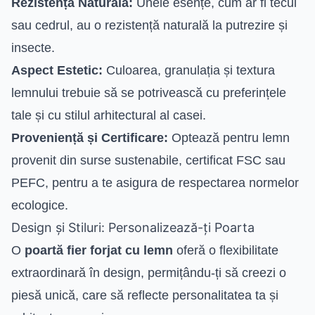
Rezistență Naturală:
Unele esențe, cum ar fi tecul
sau cedrul, au o rezistență naturală la putrezire și
insecte.
Aspect Estetic:
Culoarea, granulația și textura
lemnului trebuie să se potrivească cu preferințele
tale și cu stilul arhitectural al casei.
Proveniență și Certificare:
Optează pentru lemn
provenit din surse sustenabile, certificat FSC sau
PEFC, pentru a te asigura de respectarea normelor
ecologice.
Design și Stiluri: Personalizează-ți Poarta
O
poartă fier forjat cu lemn
oferă o flexibilitate
extraordinară în design, permițându-ți să creezi o
piesă unică, care să reflecte personalitatea ta și