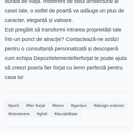
durata de viață. Indiferent de stilul arhitectural al
casei tale, o astfel de poartă va adăuga un plus de
caracter, eleganță și valoare.
Ești pregătit să transformi intrarea proprietății tale
într-un punct de atracție? Contactează-ne astăzi
pentru o consultanță personalizată și descoperă
cum echipa Depozitelementefierforjat te poate ajuta
să creezi poarta fier forjat cu lemn perfectă pentru
casa ta!
#porti
#fier forjat
#lemn
#garduri
#design exterior
#intretinere
#ghid
#durabilitate