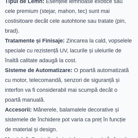
Tipul de Lemn:
Esențele lemnoase exotice sau
cele premium (stejar, mahon, tec) sunt mai
costisitoare decât cele autohtone sau tratate (pin,
brad).
Tratamente și Finisaje:
Zincarea la cald, vopselele
speciale cu rezistență UV, lacurile și uleiurile de
înaltă calitate adaugă la cost.
Sisteme de Automatizare:
O poartă automatizată
cu motor, telecomandă, senzori de siguranță și
interfon va fi considerabil mai scumpă decât o
poartă manuală.
Accesorii:
Mânerele, balamalele decorative și
sistemele de închidere pot varia ca preț în funcție
de material și design.