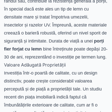
rândul său, contribuie la rezistența generală a porții,
în special dacă este ales un tip de lemn cu
densitate mare și tratat împotriva umezelii,
insectelor și razelor UV. Împreună, aceste materiale
creează o barieră robustă, oferind un nivel sporit de
siguranță și intimitate. Durata de viață a unei
porți
fier forjat cu lemn
bine întreținute poate depăși 20-
30 de ani, reprezentând o investiție pe termen lung.
Valoare Adăugată Proprietății
Investiția într-o poartă de calitate, cu un design
distinctiv, poate crește considerabil valoarea
percepută și de piață a proprietății tale. Un studiu
recent din piața imobiliară indică faptul că
îmbunătățirile exterioare de calitate, cum ar fi o