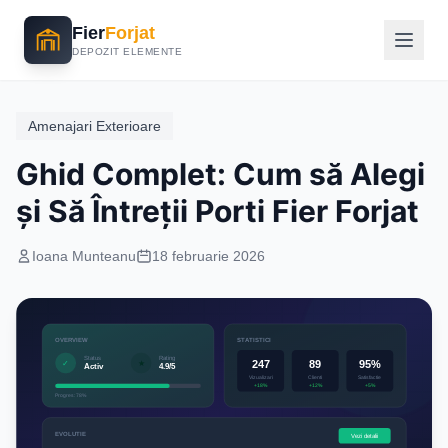
Fier
Forjat
DEPOZIT ELEMENTE
Amenajari Exterioare
Ghid Complet: Cum să Alegi
și Să Întreții Porti Fier Forjat
Ioana Munteanu
18 februarie 2026