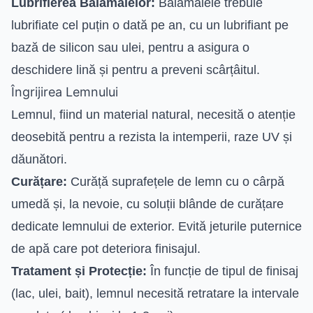
Lubrifierea Balamalelor:
Balamalele trebuie
lubrifiate cel puțin o dată pe an, cu un lubrifiant pe
bază de silicon sau ulei, pentru a asigura o
deschidere lină și pentru a preveni scârțâitul.
Îngrijirea Lemnului
Lemnul, fiind un material natural, necesită o atenție
deosebită pentru a rezista la intemperii, raze UV și
dăunători.
Curățare:
Curăță suprafețele de lemn cu o cârpă
umedă și, la nevoie, cu soluții blânde de curățare
dedicate lemnului de exterior. Evită jeturile puternice
de apă care pot deteriora finisajul.
Tratament și Protecție:
În funcție de tipul de finisaj
(lac, ulei, bait), lemnul necesită retratare la intervale