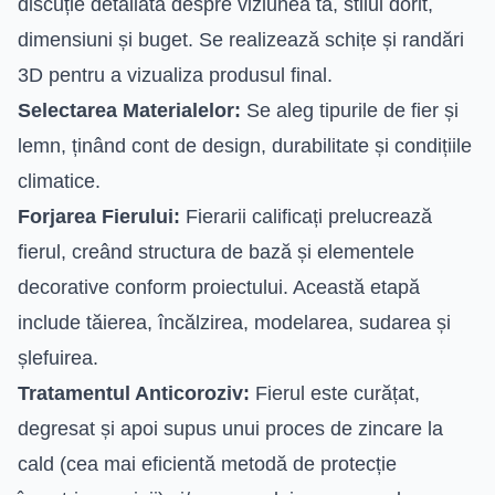
discuție detaliată despre viziunea ta, stilul dorit,
dimensiuni și buget. Se realizează schițe și randări
3D pentru a vizualiza produsul final.
Selectarea Materialelor:
Se aleg tipurile de fier și
lemn, ținând cont de design, durabilitate și condițiile
climatice.
Forjarea Fierului:
Fierarii calificați prelucrează
fierul, creând structura de bază și elementele
decorative conform proiectului. Această etapă
include tăierea, încălzirea, modelarea, sudarea și
șlefuirea.
Tratamentul Anticoroziv:
Fierul este curățat,
degresat și apoi supus unui proces de zincare la
cald (cea mai eficientă metodă de protecție