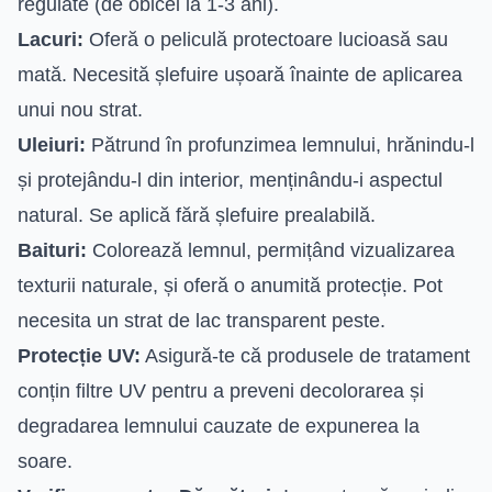
regulate (de obicei la 1-3 ani).
Lacuri:
Oferă o peliculă protectoare lucioasă sau
mată. Necesită șlefuire ușoară înainte de aplicarea
unui nou strat.
Uleiuri:
Pătrund în profunzimea lemnului, hrănindu-l
și protejându-l din interior, menținându-i aspectul
natural. Se aplică fără șlefuire prealabilă.
Baituri:
Colorează lemnul, permițând vizualizarea
texturii naturale, și oferă o anumită protecție. Pot
necesita un strat de lac transparent peste.
Protecție UV:
Asigură-te că produsele de tratament
conțin filtre UV pentru a preveni decolorarea și
degradarea lemnului cauzate de expunerea la
soare.