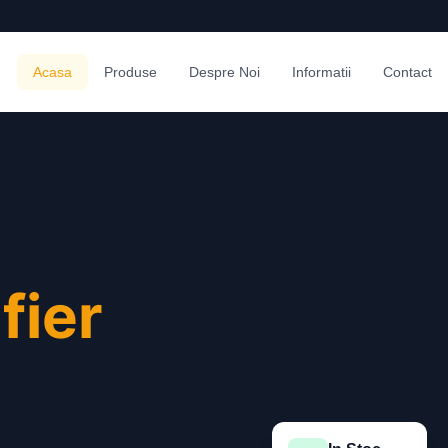
Acasa
Produse
Despre Noi
Informatii
Contact
n
fier