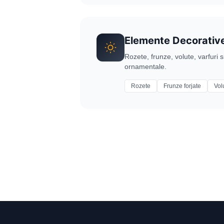
Elemente Decorativ
Rozete, frunze, volute, varfuri 
ornamentale.
Rozete
Frunze forjate
Vol