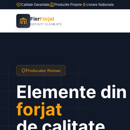
Calitate Garantata
Productie Proprie
Livrare Nationala
Fier
Forjat
DEPOZIT ELEMENTE
Producator Roman
Elemente di
forjat
de calitate