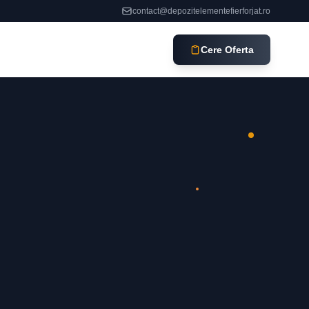
contact@depozitelementefierforjat.ro
Cere Oferta