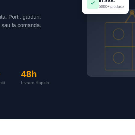
In Stoc
5000+ produse
ta. Porti, garduri,
oc sau la comanda.
+
48h
iti
Livrare Rapida