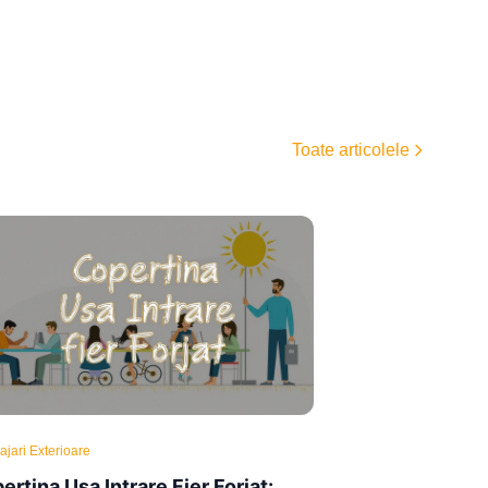
Toate articolele
jari Exterioare
ertina Usa Intrare Fier Forjat: