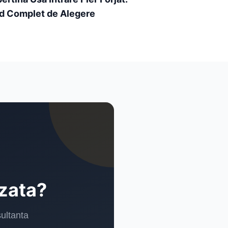
d Complet de Alegere
izata?
sultanta