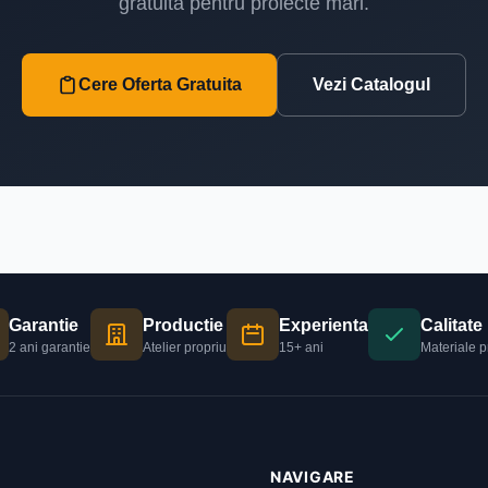
gratuita pentru proiecte mari.
Cere Oferta Gratuita
Vezi Catalogul
Garantie
Productie
Experienta
Calitate
2 ani garantie
Atelier propriu
15+ ani
Materiale 
NAVIGARE