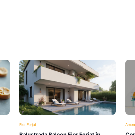
Fier Forjat
Amena
Balustrada Balcon Fier Forjat în
Cop