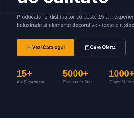
Producator si distribuitor cu peste 15 ani experien
balustrade si elemente decorative - toate din st
Vezi Catalogul
Cere Oferta
15+
5000+
1000
Ani Experienta
Produse in Stoc
Clienti Multum