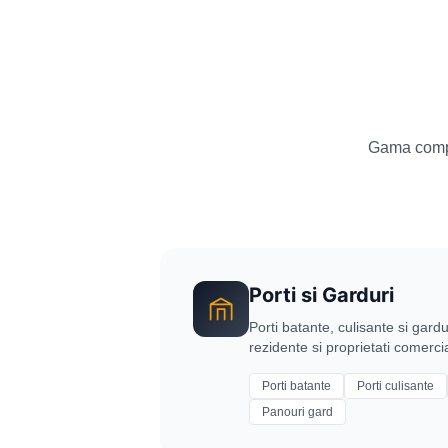
Gama comple
Porti si Garduri
Porti batante, culisante si gardur
rezidente si proprietati comerci
Porti batante
Porti culisante
Panouri gard