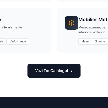
e
Mobilier Met
si alte elemente
Mese, scaune, bancut
interior si exterior.
ute
Varfuri lance
Mese
Scaune
Vezi Tot Catalogul