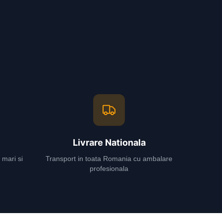
Livrare Nationala
 mari si
Transport in toata Romania cu ambalare
profesionala