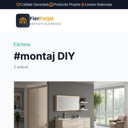
Calitate Garantata
Productie Proprie
Livrare Nationala
Fier
Forjat
DEPOZIT ELEMENTE
Eticheta
#montaj DIY
1 articol