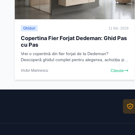
Ghiduri
11 feb. 2026
Copertina Fier Forjat Dedeman: Ghid Pas
cu Pas
Vrei o copertină din fier forjat de la Dedeman?
Descoperă ghidul complet pentru alegerea, achiziția și
montajul perfect. Transformă-ți exteriorul cu un design
Citeste
Victor Marinescu