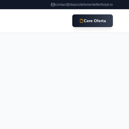
contact@depozitelementefierforjat.ro
Cere Oferta