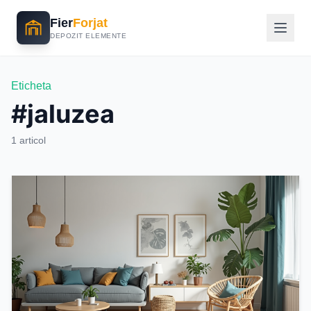
Fier
Forjat
DEPOZIT ELEMENTE
Eticheta
#jaluzea
1 articol