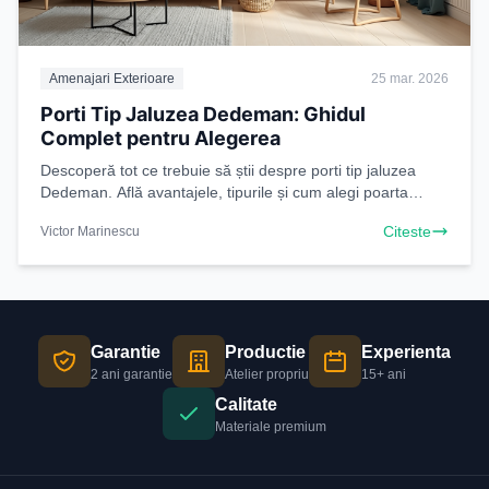
Amenajari Exterioare
25 mar. 2026
Porti Tip Jaluzea Dedeman: Ghidul
Complet pentru Alegerea
Descoperă tot ce trebuie să știi despre porti tip jaluzea
Dedeman. Află avantajele, tipurile și cum alegi poarta
perfectă pentru casa ta. Vizitează Dedeman
Citeste
Victor Marinescu
Garantie
Productie
Experienta
2 ani garantie
Atelier propriu
15+ ani
Calitate
Materiale premium