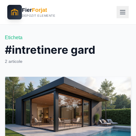
Fier
Forjat
DEPOZIT ELEMENTE
Eticheta
#intretinere gard
2 articole