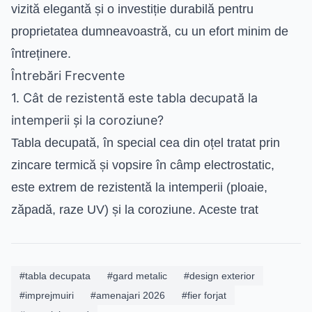
vizită elegantă și o investiție durabilă pentru
proprietatea dumneavoastră, cu un efort minim de
întreținere.
Întrebări Frecvente
1. Cât de rezistentă este tabla decupată la
intemperii și la coroziune?
Tabla decupată, în special cea din oțel tratat prin
zincare termică și vopsire în câmp electrostatic,
este extrem de rezistentă la intemperii (ploaie,
zăpadă, raze UV) și la coroziune. Aceste trat
#tabla decupata
#gard metalic
#design exterior
#imprejmuiri
#amenajari 2026
#fier forjat