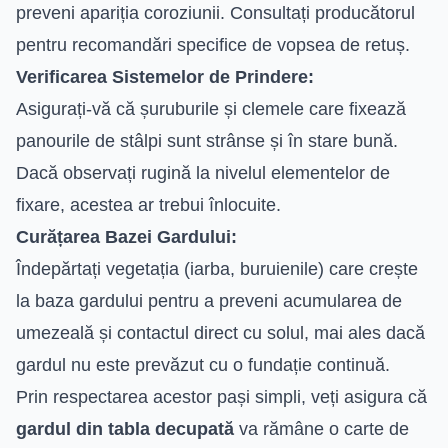
preveni apariția coroziunii. Consultați producătorul
pentru recomandări specifice de vopsea de retuș.
Verificarea Sistemelor de Prindere:
Asigurați-vă că șuruburile și clemele care fixează
panourile de stâlpi sunt strânse și în stare bună.
Dacă observați rugină la nivelul elementelor de
fixare, acestea ar trebui înlocuite.
Curățarea Bazei Gardului:
Îndepărtați vegetația (iarba, buruienile) care crește
la baza gardului pentru a preveni acumularea de
umezeală și contactul direct cu solul, mai ales dacă
gardul nu este prevăzut cu o fundație continuă.
Prin respectarea acestor pași simpli, veți asigura că
gardul din tabla decupată
va rămâne o carte de