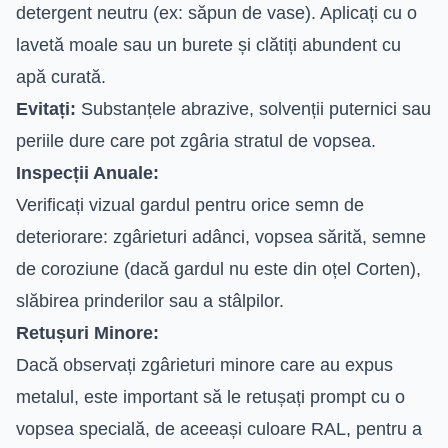
detergent neutru (ex: săpun de vase). Aplicați cu o
lavetă moale sau un burete și clătiți abundent cu
apă curată.
Evitați:
Substanțele abrazive, solvenții puternici sau
periile dure care pot zgâria stratul de vopsea.
Inspecții Anuale:
Verificați vizual gardul pentru orice semn de
deteriorare: zgârieturi adânci, vopsea sărită, semne
de coroziune (dacă gardul nu este din oțel Corten),
slăbirea prinderilor sau a stâlpilor.
Retușuri Minore:
Dacă observați zgârieturi minore care au expus
metalul, este important să le retușați prompt cu o
vopsea specială, de aceeași culoare RAL, pentru a